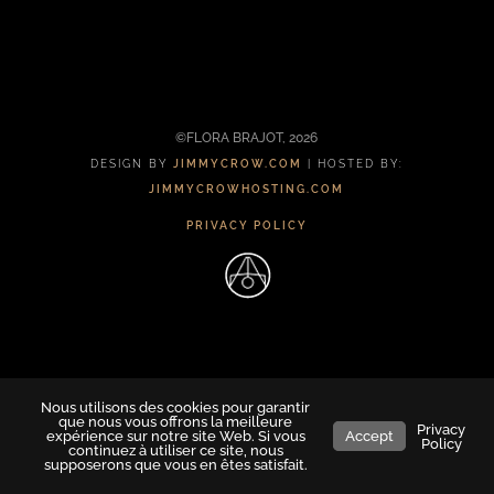
locate the post.
©FLORA BRAJOT, 2026
DESIGN BY
JIMMYCROW.COM
| HOSTED BY:
JIMMYCROWHOSTING.COM
PRIVACY POLICY
Nous utilisons des cookies pour garantir
que nous vous offrons la meilleure
Privacy
expérience sur notre site Web. Si vous
Accept
Policy
continuez à utiliser ce site, nous
supposerons que vous en êtes satisfait.